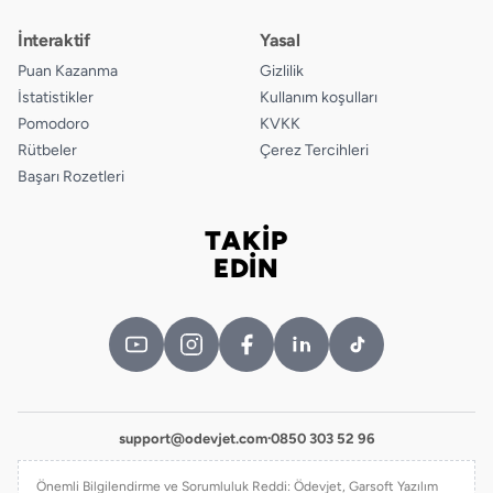
İnteraktif
Yasal
Puan Kazanma
Gizlilik
İstatistikler
Kullanım koşulları
Pomodoro
KVKK
Rütbeler
Çerez Tercihleri
Başarı Rozetleri
TAKİP
Bizi takip edin
EDİN
support@odevjet.com
·
0850 303 52 96
Önemli Bilgilendirme ve Sorumluluk Reddi: Ödevjet, Garsoft Yazılım