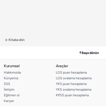
Kitaba dön
↑
Başa dönün
Kurumsal
Araçlar
Hakkımızda
LGS puan hesaplama
Künyemiz
LGS sıralama hesaplama
SSS
YKS puan hesaplama
İletişim
YKS sıralama hesaplama
Eğitmen ol
KPSS puan hesaplama
Kariyer