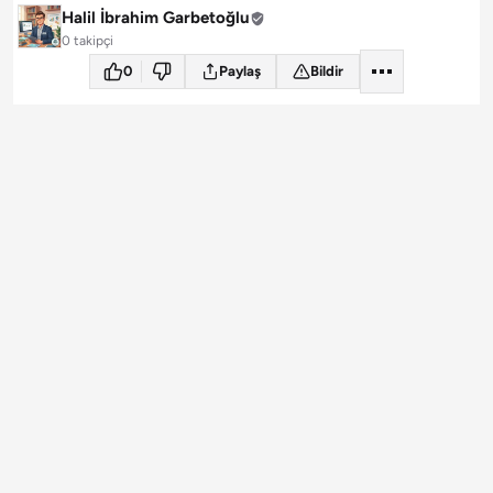
Halil İbrahim Garbetoğlu
0 takipçi
0
Paylaş
Bildir