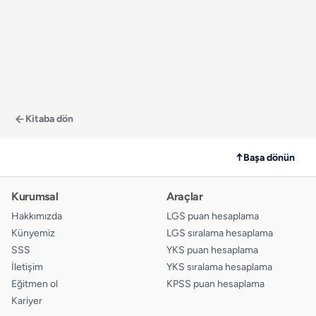
Kitaba dön
↑
Başa dönün
Kurumsal
Araçlar
Hakkımızda
LGS puan hesaplama
Künyemiz
LGS sıralama hesaplama
SSS
YKS puan hesaplama
İletişim
YKS sıralama hesaplama
Eğitmen ol
KPSS puan hesaplama
Kariyer