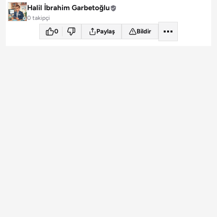
Halil İbrahim Garbetoğlu
0 takipçi
0
Paylaş
Bildir