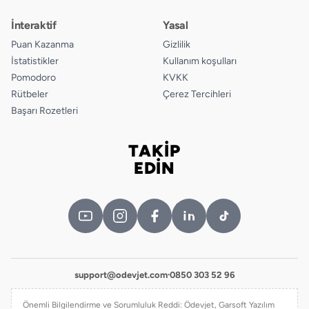
İnteraktif
Yasal
Puan Kazanma
Gizlilik
İstatistikler
Kullanım koşulları
Pomodoro
KVKK
Rütbeler
Çerez Tercihleri
Başarı Rozetleri
TAKİP
Bizi takip edin
EDİN
support@odevjet.com
·
0850 303 52 96
Önemli Bilgilendirme ve Sorumluluk Reddi: Ödevjet, Garsoft Yazılım