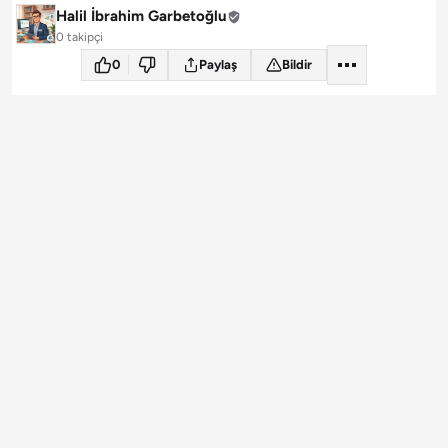
Halil İbrahim Garbetoğlu
0 takipçi
0
Paylaş
Bildir