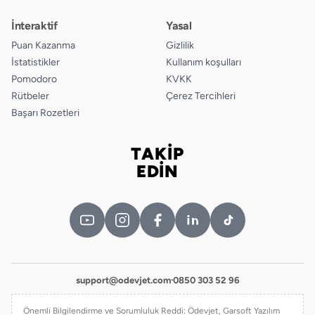
İnteraktif
Yasal
Puan Kazanma
Gizlilik
İstatistikler
Kullanım koşulları
Pomodoro
KVKK
Rütbeler
Çerez Tercihleri
Başarı Rozetleri
TAKİP
Bizi takip edin
EDİN
support@odevjet.com
·
0850 303 52 96
Önemli Bilgilendirme ve Sorumluluk Reddi: Ödevjet, Garsoft Yazılım