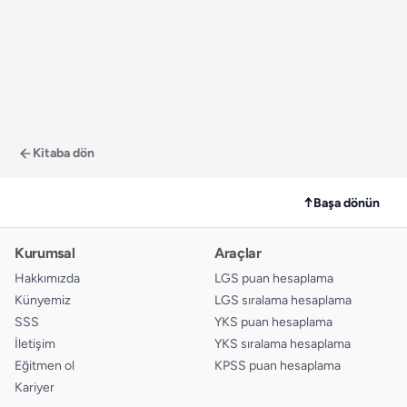
Kitaba dön
↑
Başa dönün
Kurumsal
Araçlar
Hakkımızda
LGS puan hesaplama
Künyemiz
LGS sıralama hesaplama
SSS
YKS puan hesaplama
İletişim
YKS sıralama hesaplama
Eğitmen ol
KPSS puan hesaplama
Kariyer