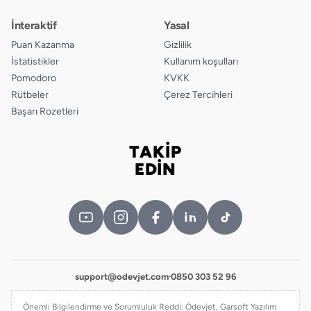
İnteraktif
Yasal
Puan Kazanma
Gizlilik
İstatistikler
Kullanım koşulları
Pomodoro
KVKK
Rütbeler
Çerez Tercihleri
Başarı Rozetleri
TAKİP
Bizi takip edin
EDİN
support@odevjet.com
·
0850 303 52 96
Önemli Bilgilendirme ve Sorumluluk Reddi: Ödevjet, Garsoft Yazılım