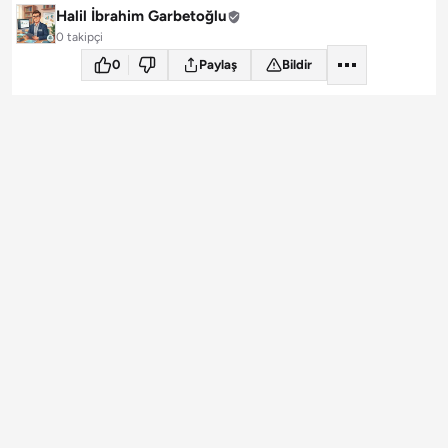
Halil İbrahim Garbetoğlu
0 takipçi
0
Paylaş
Bildir