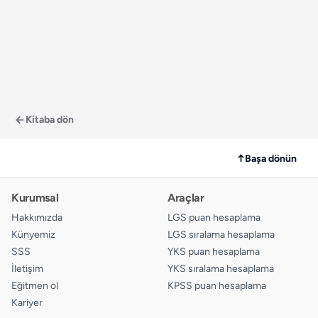
Kitaba dön
↑
Başa dönün
Kurumsal
Araçlar
Hakkımızda
LGS puan hesaplama
Künyemiz
LGS sıralama hesaplama
SSS
YKS puan hesaplama
İletişim
YKS sıralama hesaplama
Eğitmen ol
KPSS puan hesaplama
Kariyer