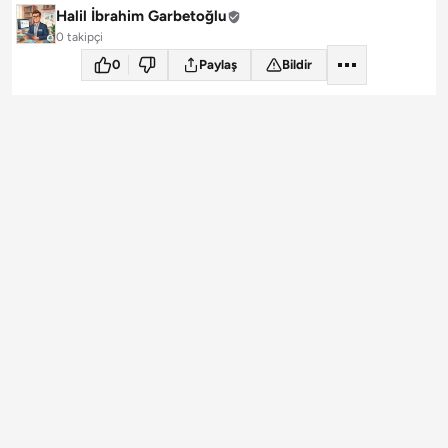
Halil İbrahim Garbetoğlu
0 takipçi
0
Paylaş
Bildir