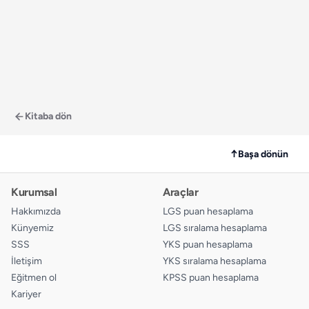
Kitaba dön
↑
Başa dönün
Kurumsal
Araçlar
Hakkımızda
LGS puan hesaplama
Künyemiz
LGS sıralama hesaplama
SSS
YKS puan hesaplama
İletişim
YKS sıralama hesaplama
Eğitmen ol
KPSS puan hesaplama
Kariyer