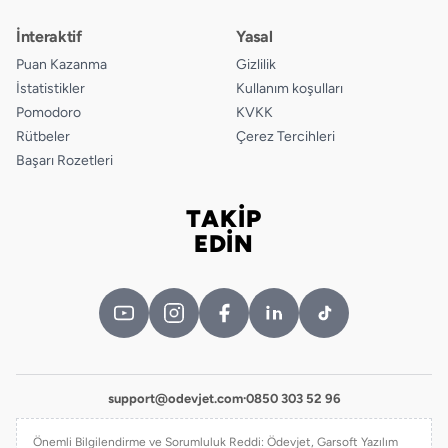
İnteraktif
Yasal
Puan Kazanma
Gizlilik
İstatistikler
Kullanım koşulları
Pomodoro
KVKK
Rütbeler
Çerez Tercihleri
Başarı Rozetleri
TAKİP
Bizi takip edin
EDİN
support@odevjet.com
·
0850 303 52 96
Önemli Bilgilendirme ve Sorumluluk Reddi: Ödevjet, Garsoft Yazılım