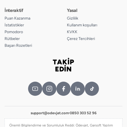
İnteraktif
Yasal
Puan Kazanma
Gizlilik
İstatistikler
Kullanım koşulları
Pomodoro
KVKK
Rütbeler
Çerez Tercihleri
Başarı Rozetleri
TAKİP
Bizi takip edin
EDİN
support@odevjet.com
·
0850 303 52 96
Önemli Bilgilendirme ve Sorumluluk Reddi: Ödevjet, Garsoft Yazılım