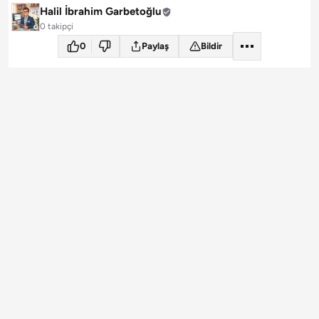
Halil İbrahim Garbetoğlu
0 takipçi
0
Paylaş
Bildir