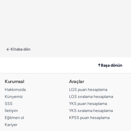
Kitaba dön
↑
Başa dönün
Kurumsal
Araçlar
Hakkımızda
LGS puan hesaplama
Künyemiz
LGS sıralama hesaplama
SSS
YKS puan hesaplama
İletişim
YKS sıralama hesaplama
Eğitmen ol
KPSS puan hesaplama
Kariyer