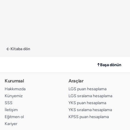
Kitaba dön
↑
Başa dönün
Kurumsal
Araçlar
Hakkımızda
LGS puan hesaplama
Künyemiz
LGS sıralama hesaplama
SSS
YKS puan hesaplama
İletişim
YKS sıralama hesaplama
Eğitmen ol
KPSS puan hesaplama
Kariyer