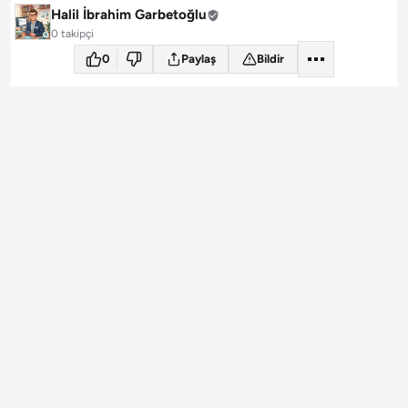
Halil İbrahim Garbetoğlu
0 takipçi
0
Paylaş
Bildir