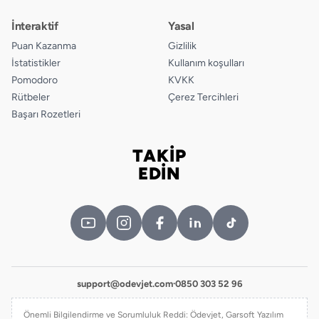
İnteraktif
Yasal
Puan Kazanma
Gizlilik
İstatistikler
Kullanım koşulları
Pomodoro
KVKK
Rütbeler
Çerez Tercihleri
Başarı Rozetleri
TAKİP
Bizi takip edin
EDİN
support@odevjet.com
·
0850 303 52 96
Önemli Bilgilendirme ve Sorumluluk Reddi: Ödevjet, Garsoft Yazılım