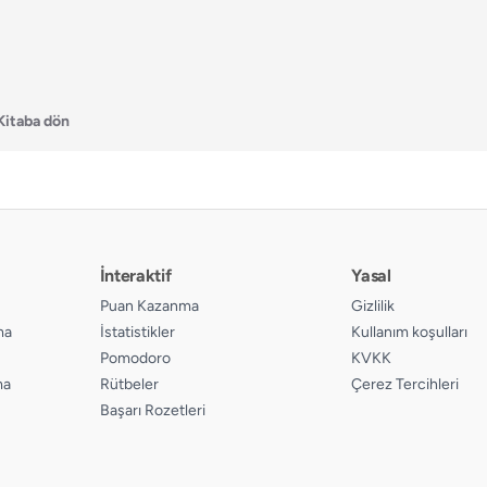
Kitaba dön
İnteraktif
Yasal
Puan Kazanma
Gizlilik
ma
İstatistikler
Kullanım koşulları
Pomodoro
KVKK
ma
Rütbeler
Çerez Tercihleri
Başarı Rozetleri