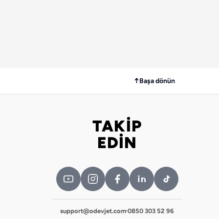
↑
Başa dönün
TAKİP
Bizi takip edin
EDİN
support@odevjet.com
·
0850 303 52 96