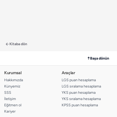
Kitaba dön
↑
Başa dönün
Kurumsal
Araçlar
Hakkımızda
LGS puan hesaplama
Künyemiz
LGS sıralama hesaplama
SSS
YKS puan hesaplama
İletişim
YKS sıralama hesaplama
Eğitmen ol
KPSS puan hesaplama
Kariyer