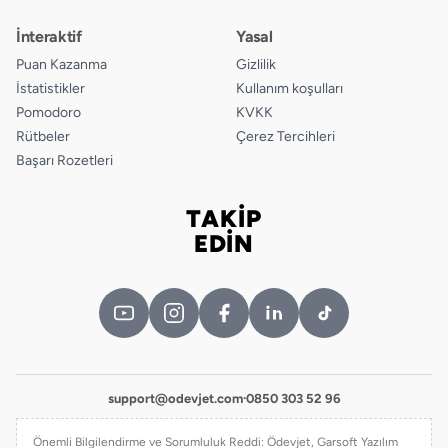
İnteraktif
Yasal
Puan Kazanma
Gizlilik
İstatistikler
Kullanım koşulları
Pomodoro
KVKK
Rütbeler
Çerez Tercihleri
Başarı Rozetleri
TAKİP
Bizi takip edin
EDİN
support@odevjet.com
·
0850 303 52 96
Önemli Bilgilendirme ve Sorumluluk Reddi: Ödevjet, Garsoft Yazılım