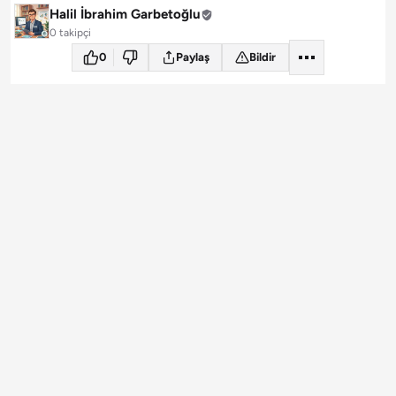
Halil İbrahim Garbetoğlu
0 takipçi
0
Paylaş
Bildir