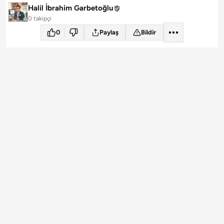
Halil İbrahim Garbetoğlu
0 takipçi
0
Paylaş
Bildir