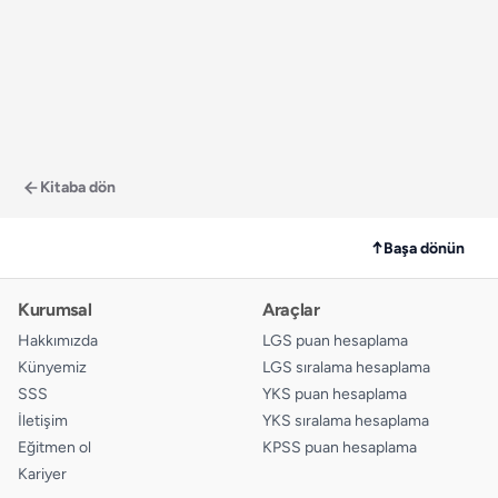
Kitaba dön
↑
Başa dönün
Kurumsal
Araçlar
Hakkımızda
LGS puan hesaplama
Künyemiz
LGS sıralama hesaplama
SSS
YKS puan hesaplama
İletişim
YKS sıralama hesaplama
Eğitmen ol
KPSS puan hesaplama
Kariyer