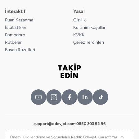
İnteraktif
Yasal
Puan Kazanma
Gizlilik
İstatistikler
Kullanım koşulları
Pomodoro
KVKK
Rütbeler
Çerez Tercihleri
Başarı Rozetleri
TAKİP
Bizi takip edin
EDİN
support@odevjet.com
·
0850 303 52 96
Önemli Bilgilendirme ve Sorumluluk Reddi: Ödevjet, Garsoft Yazılım