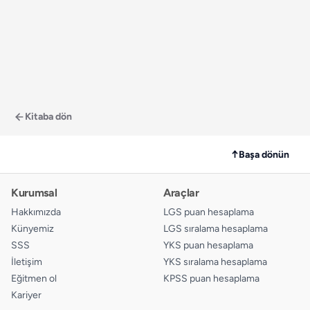
Kitaba dön
↑
Başa dönün
Kurumsal
Araçlar
Hakkımızda
LGS puan hesaplama
Künyemiz
LGS sıralama hesaplama
SSS
YKS puan hesaplama
İletişim
YKS sıralama hesaplama
Eğitmen ol
KPSS puan hesaplama
Kariyer