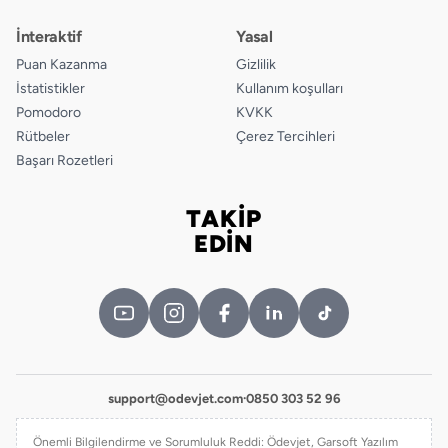
İnteraktif
Yasal
Puan Kazanma
Gizlilik
İstatistikler
Kullanım koşulları
Pomodoro
KVKK
Rütbeler
Çerez Tercihleri
Başarı Rozetleri
TAKİP
Bizi takip edin
EDİN
support@odevjet.com
·
0850 303 52 96
Önemli Bilgilendirme ve Sorumluluk Reddi: Ödevjet, Garsoft Yazılım