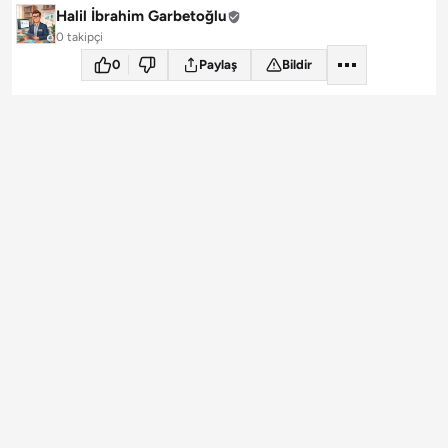
Halil İbrahim Garbetoğlu
0 takipçi
0
Paylaş
Bildir