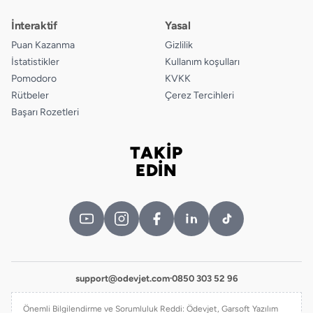
İnteraktif
Yasal
Puan Kazanma
Gizlilik
İstatistikler
Kullanım koşulları
Pomodoro
KVKK
Rütbeler
Çerez Tercihleri
Başarı Rozetleri
TAKİP
Bizi takip edin
EDİN
support@odevjet.com
·
0850 303 52 96
Önemli Bilgilendirme ve Sorumluluk Reddi: Ödevjet, Garsoft Yazılım