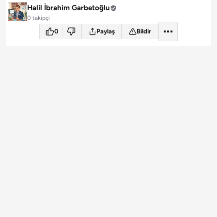
Halil İbrahim Garbetoğlu
0 takipçi
0
Paylaş
Bildir