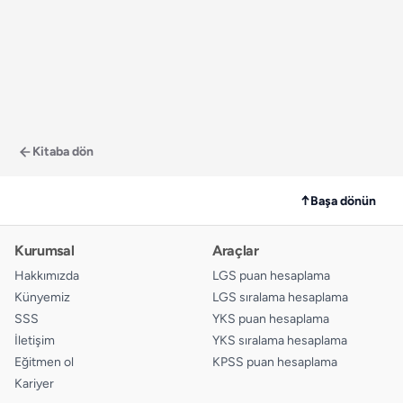
Kitaba dön
↑
Başa dönün
Kurumsal
Araçlar
Hakkımızda
LGS puan hesaplama
Künyemiz
LGS sıralama hesaplama
SSS
YKS puan hesaplama
İletişim
YKS sıralama hesaplama
Eğitmen ol
KPSS puan hesaplama
Kariyer