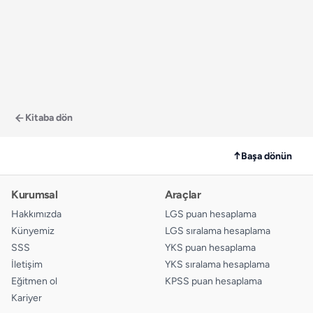
Kitaba dön
↑
Başa dönün
Kurumsal
Araçlar
Hakkımızda
LGS puan hesaplama
Künyemiz
LGS sıralama hesaplama
SSS
YKS puan hesaplama
İletişim
YKS sıralama hesaplama
Eğitmen ol
KPSS puan hesaplama
Kariyer