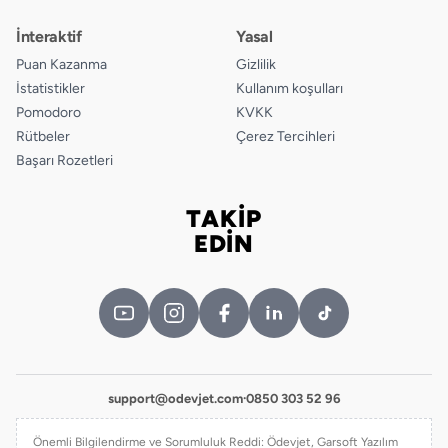
İnteraktif
Yasal
Puan Kazanma
Gizlilik
İstatistikler
Kullanım koşulları
Pomodoro
KVKK
Rütbeler
Çerez Tercihleri
Başarı Rozetleri
TAKİP
Bizi takip edin
EDİN
support@odevjet.com
·
0850 303 52 96
Önemli Bilgilendirme ve Sorumluluk Reddi: Ödevjet, Garsoft Yazılım