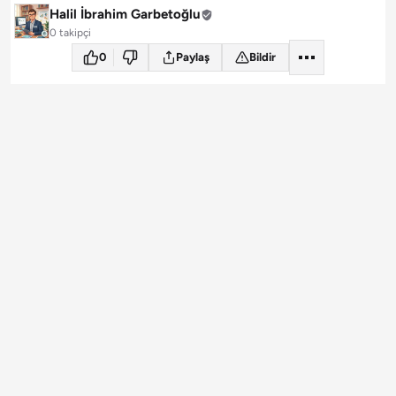
Halil İbrahim Garbetoğlu
0 takipçi
0
Paylaş
Bildir