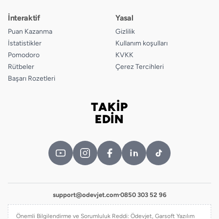
İnteraktif
Yasal
Puan Kazanma
Gizlilik
İstatistikler
Kullanım koşulları
Pomodoro
KVKK
Rütbeler
Çerez Tercihleri
Başarı Rozetleri
TAKİP
Bizi takip edin
EDİN
support@odevjet.com
·
0850 303 52 96
Önemli Bilgilendirme ve Sorumluluk Reddi: Ödevjet, Garsoft Yazılım