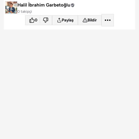
Halil İbrahim Garbetoğlu
0 takipçi
0
Paylaş
Bildir