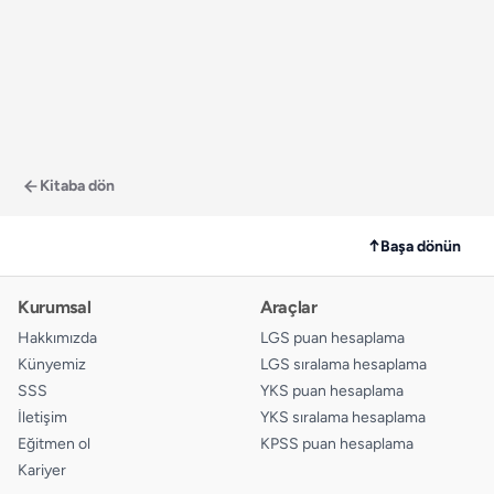
Kitaba dön
↑
Başa dönün
Kurumsal
Araçlar
Hakkımızda
LGS puan hesaplama
Künyemiz
LGS sıralama hesaplama
SSS
YKS puan hesaplama
İletişim
YKS sıralama hesaplama
Eğitmen ol
KPSS puan hesaplama
Kariyer