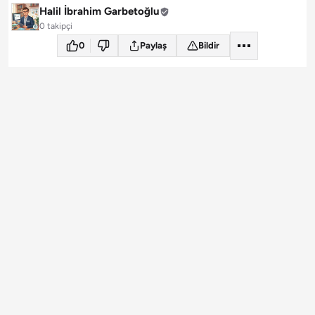
Halil İbrahim Garbetoğlu
0 takipçi
0
Paylaş
Bildir