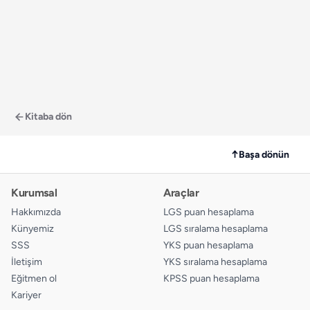
Kitaba dön
↑
Başa dönün
Kurumsal
Araçlar
Hakkımızda
LGS puan hesaplama
Künyemiz
LGS sıralama hesaplama
SSS
YKS puan hesaplama
İletişim
YKS sıralama hesaplama
Eğitmen ol
KPSS puan hesaplama
Kariyer