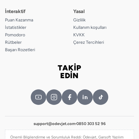
İnteraktif
Yasal
Puan Kazanma
Gizlilik
İstatistikler
Kullanım koşulları
Pomodoro
KVKK
Rütbeler
Çerez Tercihleri
Başarı Rozetleri
TAKİP
Bizi takip edin
EDİN
support@odevjet.com
·
0850 303 52 96
Önemli Bilgilendirme ve Sorumluluk Reddi: Ödevjet, Garsoft Yazılım