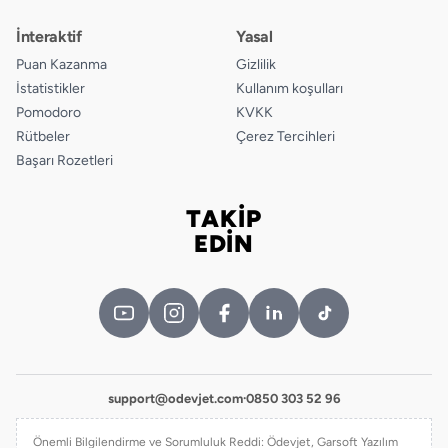
İnteraktif
Yasal
Puan Kazanma
Gizlilik
İstatistikler
Kullanım koşulları
Pomodoro
KVKK
Rütbeler
Çerez Tercihleri
Başarı Rozetleri
TAKİP
Bizi takip edin
EDİN
support@odevjet.com
·
0850 303 52 96
Önemli Bilgilendirme ve Sorumluluk Reddi: Ödevjet, Garsoft Yazılım