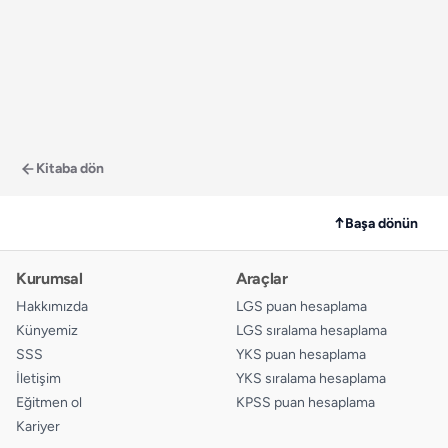
Kitaba dön
↑
Başa dönün
Kurumsal
Araçlar
Hakkımızda
LGS puan hesaplama
Künyemiz
LGS sıralama hesaplama
SSS
YKS puan hesaplama
İletişim
YKS sıralama hesaplama
Eğitmen ol
KPSS puan hesaplama
Kariyer