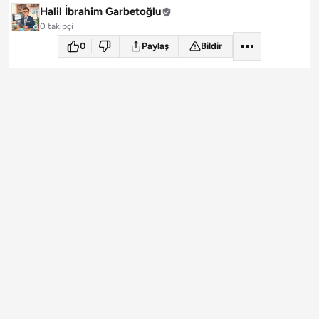
Halil İbrahim Garbetoğlu
0 takipçi
0
Paylaş
Bildir