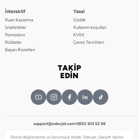
İnteraktif
Yasal
Puan Kazanma
Gizlilik
İstatistikler
Kullanım koşulları
Pomodoro
KVKK
Rütbeler
Çerez Tercihleri
Başarı Rozetleri
TAKİP
Bizi takip edin
EDİN
support@odevjet.com
·
0850 303 52 96
Önemli Bilgilendirme ve Sorumluluk Reddi: Ödevjet, Garsoft Yazılım