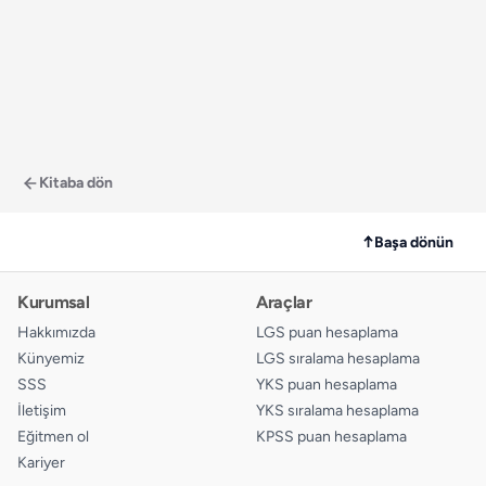
Kitaba dön
↑
Başa dönün
Kurumsal
Araçlar
Hakkımızda
LGS puan hesaplama
Künyemiz
LGS sıralama hesaplama
SSS
YKS puan hesaplama
İletişim
YKS sıralama hesaplama
Eğitmen ol
KPSS puan hesaplama
Kariyer