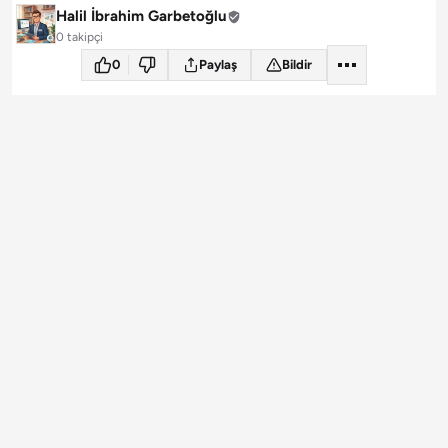
Halil İbrahim Garbetoğlu
0 takipçi
0
Paylaş
Bildir