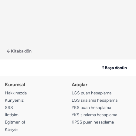
Kitaba dön
↑
Başa dönün
Kurumsal
Araçlar
Hakkımızda
LGS puan hesaplama
Künyemiz
LGS sıralama hesaplama
SSS
YKS puan hesaplama
İletişim
YKS sıralama hesaplama
Eğitmen ol
KPSS puan hesaplama
Kariyer