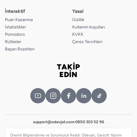
İnteraktif
Yasal
Puan Kazanma
Gizlilik
İstatistikler
Kullanım koşulları
Pomodoro
KVKK
Rütbeler
Çerez Tercihleri
Başarı Rozetleri
TAKİP
Bizi takip edin
EDİN
support@odevjet.com
·
0850 303 52 96
Önemli Bilgilendirme ve Sorumluluk Reddi: Ödevjet, Garsoft Yazılım