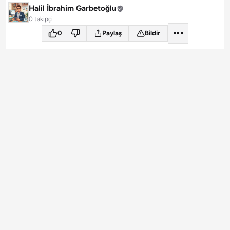
Halil İbrahim Garbetoğlu
0 takipçi
0
Paylaş
Bildir