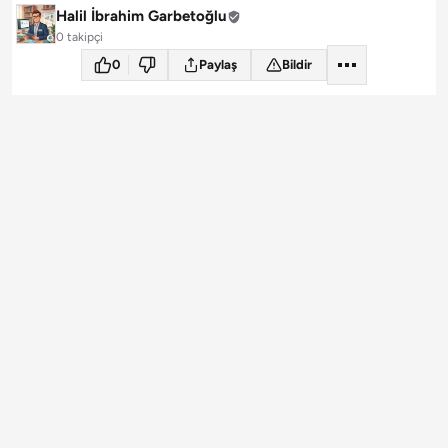
Halil İbrahim Garbetoğlu
0 takipçi
0
Paylaş
Bildir