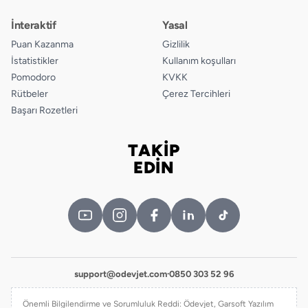
İnteraktif
Yasal
Puan Kazanma
Gizlilik
İstatistikler
Kullanım koşulları
Pomodoro
KVKK
Rütbeler
Çerez Tercihleri
Başarı Rozetleri
TAKİP
Bizi takip edin
EDİN
support@odevjet.com
·
0850 303 52 96
Önemli Bilgilendirme ve Sorumluluk Reddi: Ödevjet, Garsoft Yazılım