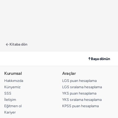
Kitaba dön
↑
Başa dönün
Kurumsal
Araçlar
Hakkımızda
LGS puan hesaplama
Künyemiz
LGS sıralama hesaplama
SSS
YKS puan hesaplama
İletişim
YKS sıralama hesaplama
Eğitmen ol
KPSS puan hesaplama
Kariyer