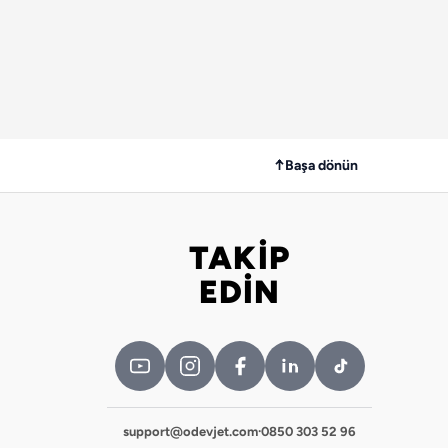
↑
Başa dönün
TAKİP
Bizi takip edin
EDİN
support@odevjet.com
·
0850 303 52 96