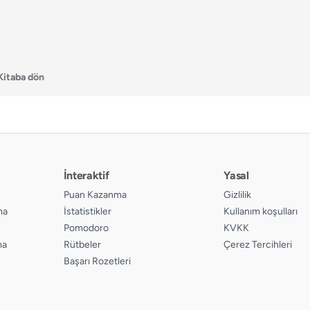
Kitaba dön
İnteraktif
Yasal
Puan Kazanma
Gizlilik
ma
İstatistikler
Kullanım koşulları
Pomodoro
KVKK
ma
Rütbeler
Çerez Tercihleri
Başarı Rozetleri