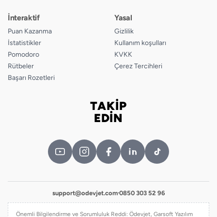
İnteraktif
Yasal
Puan Kazanma
Gizlilik
İstatistikler
Kullanım koşulları
Pomodoro
KVKK
Rütbeler
Çerez Tercihleri
Başarı Rozetleri
TAKİP
Bizi takip edin
EDİN
support@odevjet.com
·
0850 303 52 96
Önemli Bilgilendirme ve Sorumluluk Reddi: Ödevjet, Garsoft Yazılım