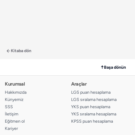
Kitaba dön
↑
Başa dönün
Kurumsal
Araçlar
Hakkımızda
LGS puan hesaplama
Künyemiz
LGS sıralama hesaplama
SSS
YKS puan hesaplama
İletişim
YKS sıralama hesaplama
Eğitmen ol
KPSS puan hesaplama
Kariyer