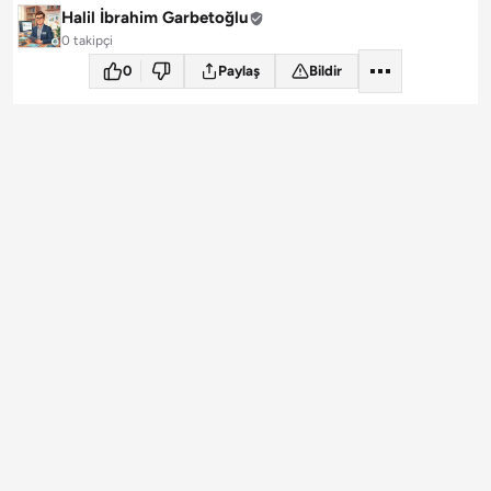
Halil İbrahim Garbetoğlu
0 takipçi
0
Paylaş
Bildir