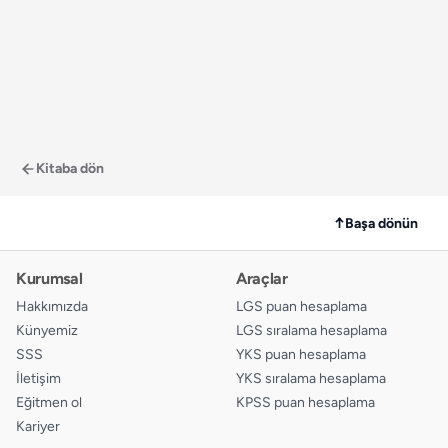
Kitaba dön
↑
Başa dönün
Kurumsal
Araçlar
Hakkımızda
LGS puan hesaplama
Künyemiz
LGS sıralama hesaplama
SSS
YKS puan hesaplama
İletişim
YKS sıralama hesaplama
Eğitmen ol
KPSS puan hesaplama
Kariyer