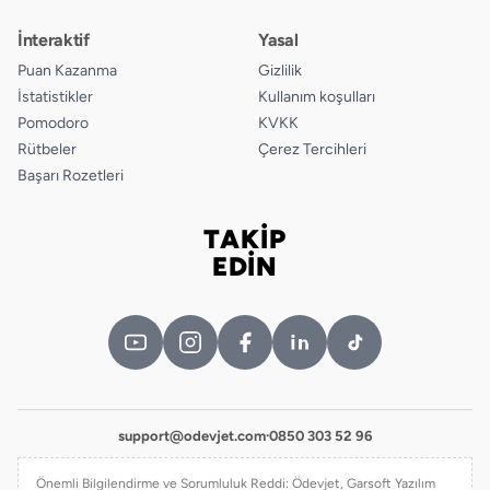
İnteraktif
Yasal
Puan Kazanma
Gizlilik
İstatistikler
Kullanım koşulları
Pomodoro
KVKK
Rütbeler
Çerez Tercihleri
Başarı Rozetleri
TAKİP
Bizi takip edin
EDİN
support@odevjet.com
·
0850 303 52 96
Önemli Bilgilendirme ve Sorumluluk Reddi: Ödevjet, Garsoft Yazılım