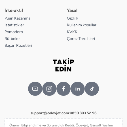
İnteraktif
Yasal
Puan Kazanma
Gizlilik
İstatistikler
Kullanım koşulları
Pomodoro
KVKK
Rütbeler
Çerez Tercihleri
Başarı Rozetleri
TAKİP
Bizi takip edin
EDİN
support@odevjet.com
·
0850 303 52 96
Önemli Bilgilendirme ve Sorumluluk Reddi: Ödevjet, Garsoft Yazılım