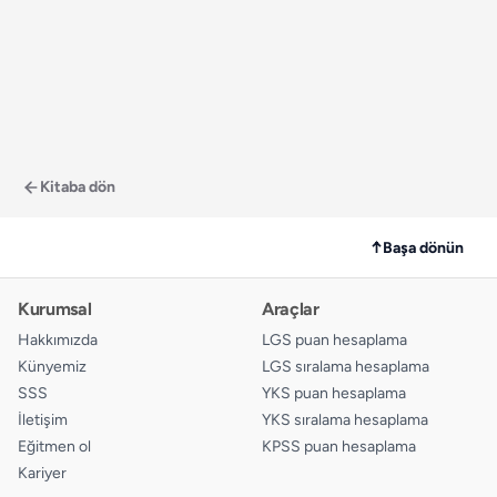
Kitaba dön
↑
Başa dönün
Kurumsal
Araçlar
Hakkımızda
LGS puan hesaplama
Künyemiz
LGS sıralama hesaplama
SSS
YKS puan hesaplama
İletişim
YKS sıralama hesaplama
Eğitmen ol
KPSS puan hesaplama
Kariyer