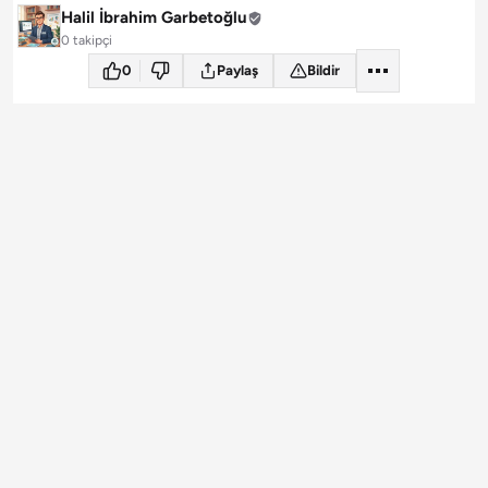
Halil İbrahim Garbetoğlu
0 takipçi
0
Paylaş
Bildir