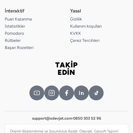
İnteraktif
Yasal
Puan Kazanma
Gizlilik
İstatistikler
Kullanım koşulları
Pomodoro
KVKK
Rütbeler
Çerez Tercihleri
Başarı Rozetleri
TAKİP
Bizi takip edin
EDİN
support@odevjet.com
·
0850 303 52 96
Önemli Bilgilendirme ve Sorumluluk Reddi: Ödevjet, Garsoft Yazılım