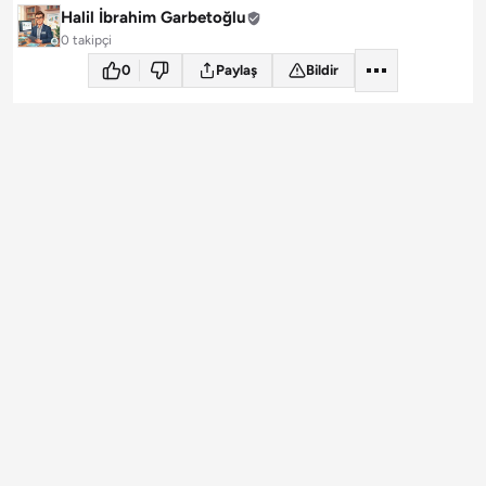
Halil İbrahim Garbetoğlu
0 takipçi
0
Paylaş
Bildir