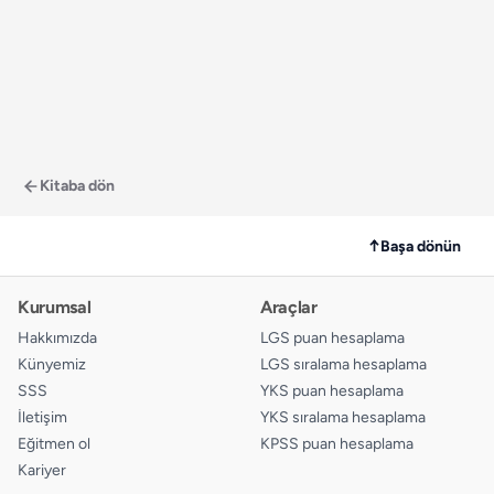
Kitaba dön
↑
Başa dönün
Kurumsal
Araçlar
Hakkımızda
LGS puan hesaplama
Künyemiz
LGS sıralama hesaplama
SSS
YKS puan hesaplama
İletişim
YKS sıralama hesaplama
Eğitmen ol
KPSS puan hesaplama
Kariyer