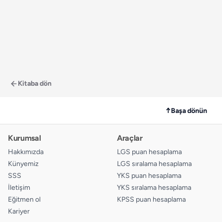
Kitaba dön
↑
Başa dönün
Kurumsal
Araçlar
Hakkımızda
LGS puan hesaplama
Künyemiz
LGS sıralama hesaplama
SSS
YKS puan hesaplama
İletişim
YKS sıralama hesaplama
Eğitmen ol
KPSS puan hesaplama
Kariyer