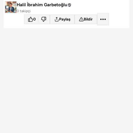
Halil İbrahim Garbetoğlu
0 takipçi
0
Paylaş
Bildir