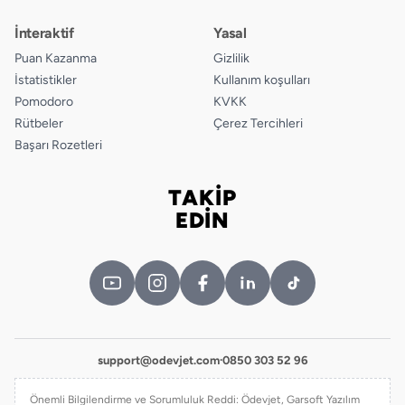
İnteraktif
Yasal
Puan Kazanma
Gizlilik
İstatistikler
Kullanım koşulları
Pomodoro
KVKK
Rütbeler
Çerez Tercihleri
Başarı Rozetleri
TAKİP
Bizi takip edin
EDİN
support@odevjet.com
·
0850 303 52 96
Önemli Bilgilendirme ve Sorumluluk Reddi: Ödevjet, Garsoft Yazılım