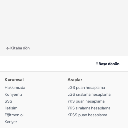
Kitaba dön
↑
Başa dönün
Kurumsal
Araçlar
Hakkımızda
LGS puan hesaplama
Künyemiz
LGS sıralama hesaplama
SSS
YKS puan hesaplama
İletişim
YKS sıralama hesaplama
Eğitmen ol
KPSS puan hesaplama
Kariyer