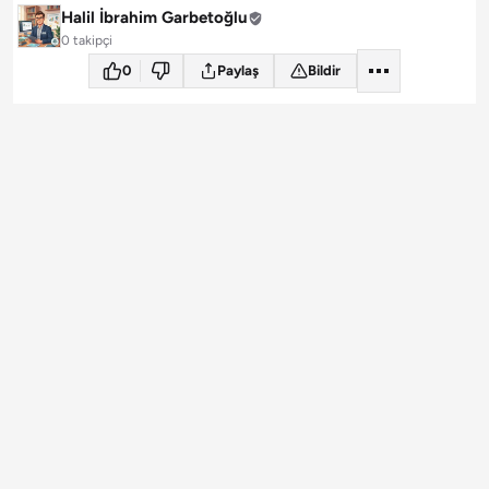
Halil İbrahim Garbetoğlu
0 takipçi
0
Paylaş
Bildir