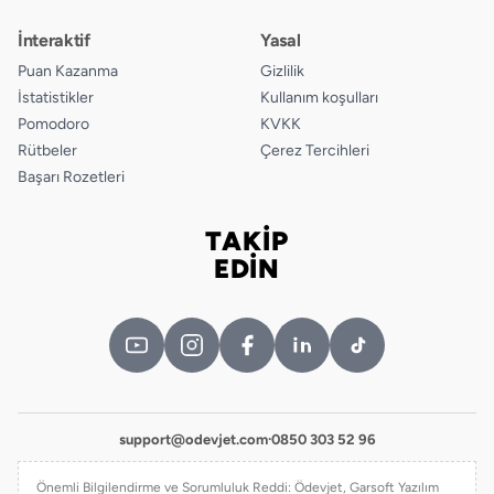
İnteraktif
Yasal
Puan Kazanma
Gizlilik
İstatistikler
Kullanım koşulları
Pomodoro
KVKK
Rütbeler
Çerez Tercihleri
Başarı Rozetleri
TAKİP
Bizi takip edin
EDİN
support@odevjet.com
·
0850 303 52 96
Önemli Bilgilendirme ve Sorumluluk Reddi: Ödevjet, Garsoft Yazılım