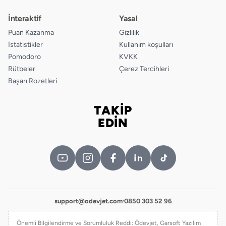
İnteraktif
Yasal
Puan Kazanma
Gizlilik
İstatistikler
Kullanım koşulları
Pomodoro
KVKK
Rütbeler
Çerez Tercihleri
Başarı Rozetleri
TAKİP
Bizi takip edin
EDİN
support@odevjet.com
·
0850 303 52 96
Önemli Bilgilendirme ve Sorumluluk Reddi: Ödevjet, Garsoft Yazılım