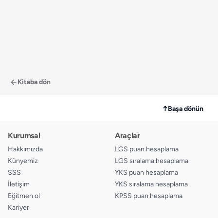
Kitaba dön
↑
Başa dönün
Kurumsal
Araçlar
Hakkımızda
LGS puan hesaplama
Künyemiz
LGS sıralama hesaplama
SSS
YKS puan hesaplama
İletişim
YKS sıralama hesaplama
Eğitmen ol
KPSS puan hesaplama
Kariyer