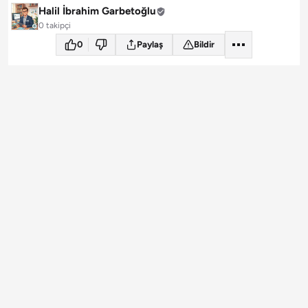
Halil İbrahim Garbetoğlu
0 takipçi
0
Paylaş
Bildir