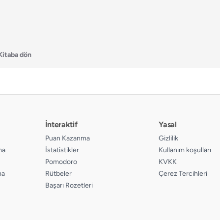
Kitaba dön
İnteraktif
Yasal
Puan Kazanma
Gizlilik
ma
İstatistikler
Kullanım koşulları
Pomodoro
KVKK
ma
Rütbeler
Çerez Tercihleri
Başarı Rozetleri