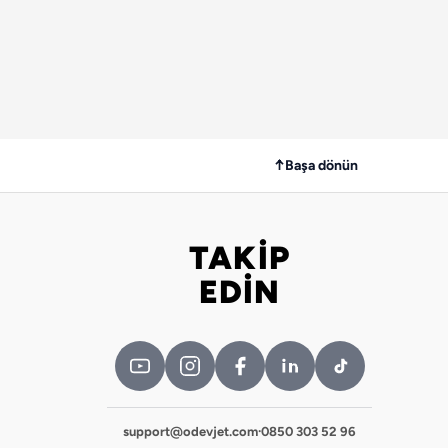
↑
Başa dönün
TAKİP
Bizi takip edin
EDİN
support@odevjet.com
·
0850 303 52 96