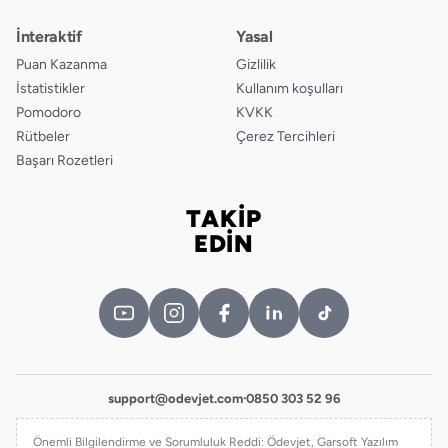
İnteraktif
Yasal
Puan Kazanma
Gizlilik
İstatistikler
Kullanım koşulları
Pomodoro
KVKK
Rütbeler
Çerez Tercihleri
Başarı Rozetleri
TAKİP
Bizi takip edin
EDİN
support@odevjet.com
·
0850 303 52 96
Önemli Bilgilendirme ve Sorumluluk Reddi: Ödevjet, Garsoft Yazılım