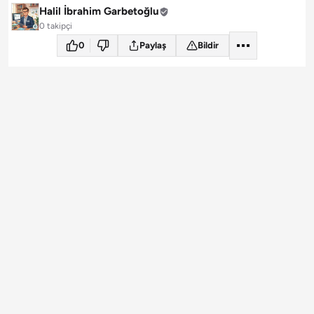
Halil İbrahim Garbetoğlu
0 takipçi
0
Paylaş
Bildir