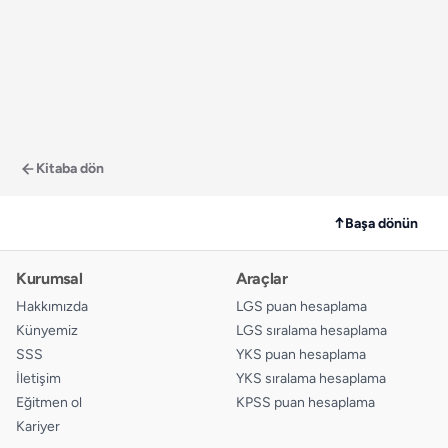
Kitaba dön
↑
Başa dönün
Kurumsal
Araçlar
Hakkımızda
LGS puan hesaplama
Künyemiz
LGS sıralama hesaplama
SSS
YKS puan hesaplama
İletişim
YKS sıralama hesaplama
Eğitmen ol
KPSS puan hesaplama
Kariyer