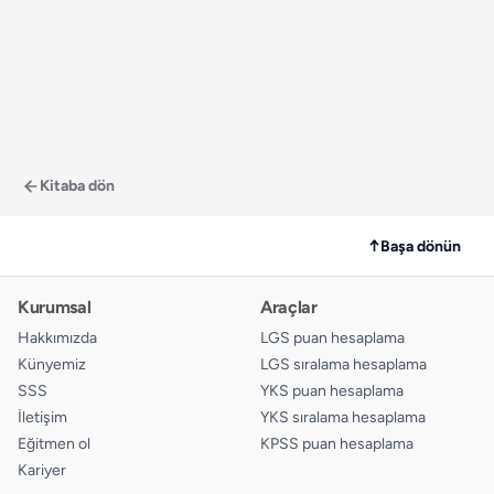
Kitaba dön
↑
Başa dönün
Kurumsal
Araçlar
Hakkımızda
LGS puan hesaplama
Künyemiz
LGS sıralama hesaplama
SSS
YKS puan hesaplama
İletişim
YKS sıralama hesaplama
Eğitmen ol
KPSS puan hesaplama
Kariyer