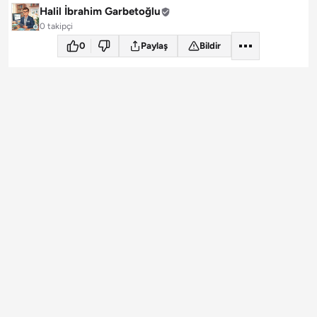
Halil İbrahim Garbetoğlu
0 takipçi
0
Paylaş
Bildir