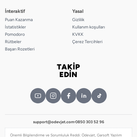
İnteraktif
Yasal
Puan Kazanma
Gizlilik
İstatistikler
Kullanım koşulları
Pomodoro
KVKK
Rütbeler
Çerez Tercihleri
Başarı Rozetleri
TAKİP
Bizi takip edin
EDİN
support@odevjet.com
·
0850 303 52 96
Önemli Bilgilendirme ve Sorumluluk Reddi: Ödevjet, Garsoft Yazılım