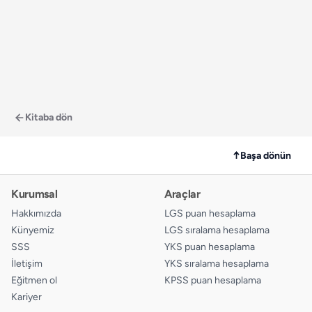
Kitaba dön
↑
Başa dönün
Kurumsal
Araçlar
Hakkımızda
LGS puan hesaplama
Künyemiz
LGS sıralama hesaplama
SSS
YKS puan hesaplama
İletişim
YKS sıralama hesaplama
Eğitmen ol
KPSS puan hesaplama
Kariyer