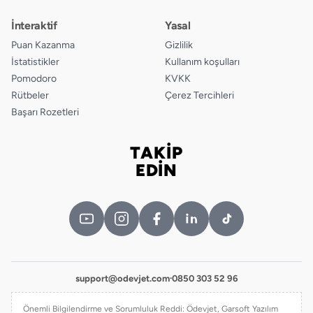
İnteraktif
Yasal
Puan Kazanma
Gizlilik
İstatistikler
Kullanım koşulları
Pomodoro
KVKK
Rütbeler
Çerez Tercihleri
Başarı Rozetleri
TAKİP
Bizi takip edin
EDİN
support@odevjet.com
·
0850 303 52 96
Önemli Bilgilendirme ve Sorumluluk Reddi: Ödevjet, Garsoft Yazılım