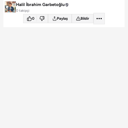
Halil İbrahim Garbetoğlu
0 takipçi
0
Paylaş
Bildir