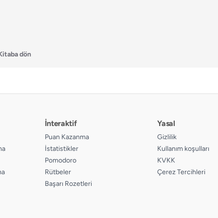
Kitaba dön
İnteraktif
Yasal
Puan Kazanma
Gizlilik
ma
İstatistikler
Kullanım koşulları
Pomodoro
KVKK
ma
Rütbeler
Çerez Tercihleri
Başarı Rozetleri