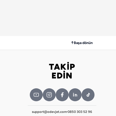
↑
Başa dönün
TAKİP
Bizi takip edin
EDİN
support@odevjet.com
·
0850 303 52 96