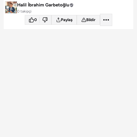
Halil İbrahim Garbetoğlu
0 takipçi
0
Paylaş
Bildir