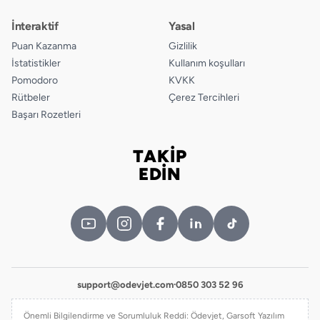
İnteraktif
Yasal
Puan Kazanma
Gizlilik
İstatistikler
Kullanım koşulları
Pomodoro
KVKK
Rütbeler
Çerez Tercihleri
Başarı Rozetleri
TAKİP
Bizi takip edin
EDİN
support@odevjet.com
·
0850 303 52 96
Önemli Bilgilendirme ve Sorumluluk Reddi: Ödevjet, Garsoft Yazılım