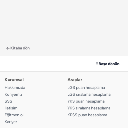
Kitaba dön
↑
Başa dönün
Kurumsal
Araçlar
Hakkımızda
LGS puan hesaplama
Künyemiz
LGS sıralama hesaplama
SSS
YKS puan hesaplama
İletişim
YKS sıralama hesaplama
Eğitmen ol
KPSS puan hesaplama
Kariyer