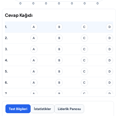
0
0
0
0
0
0
0
Cevap Kağıdı
1.
A
B
C
D
2.
A
B
C
D
3.
A
B
C
D
4.
A
B
C
D
5.
A
B
C
D
6.
A
B
C
D
7.
A
B
C
D
8.
A
B
C
D
Test Bilgileri
İstatistikler
Liderlik Panosu
9.
A
B
C
D