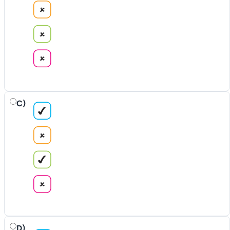
C)
D)