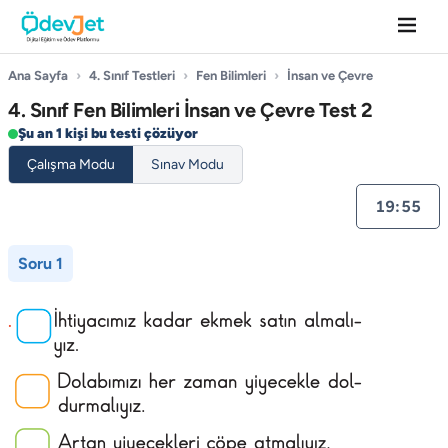
Ana Sayfa
›
4. Sınıf Testleri
›
Fen Bilimleri
›
İnsan ve Çevre
4. Sınıf Fen Bilimleri İnsan ve Çevre Test 2
Şu an 1 kişi bu testi çözüyor
Çalışma Modu
Sınav Modu
19:55
Soru 1