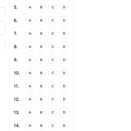
5.
A
B
C
D
6.
A
B
C
D
7.
A
B
C
D
8.
A
B
C
D
9.
A
B
C
D
10.
A
B
C
D
11.
A
B
C
D
12.
A
B
C
D
13.
A
B
C
D
14.
A
B
C
D