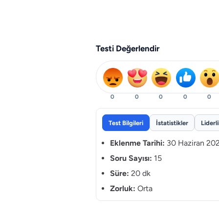
Testi Değerlendir
0
0
0
0
0
Test Bilgileri
İstatistikler
Liderl
Eklenme Tarihi:
30 Haziran 20
Soru Sayısı:
15
Süre:
20 dk
Zorluk:
Orta