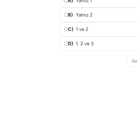
A)
Yalnız 1
B)
Yalnız 2
C)
1 ve 2
D)
1, 2 ve 3
Ge