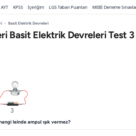
AYT
KPSS
İçeriğim
LGS Taban Puanları
MEBİ Deneme Sınavla
ri
›
Basit Elektrik Devreleri
eri Basit Elektrik Devreleri Test 3
hangi­ leinde ampul ışık vermez?