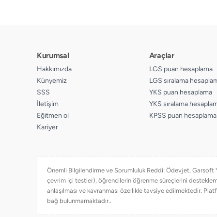
Kurumsal
Araçlar
Hakkımızda
LGS puan hesaplama
Künyemiz
LGS sıralama hesapla
SSS
YKS puan hesaplama
İletişim
YKS sıralama hesapla
Eğitmen ol
KPSS puan hesaplama
Kariyer
Önemli Bilgilendirme ve Sorumluluk Reddi: Ödevjet, Garsoft Yaz
çevrim içi testler), öğrencilerin öğrenme süreçlerini destekl
anlaşılması ve kavranması özellikle tavsiye edilmektedir. Platf
bağ bulunmamaktadır..