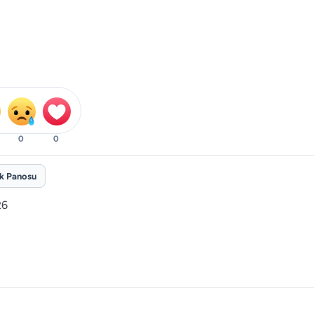
0
0
ik Panosu
26