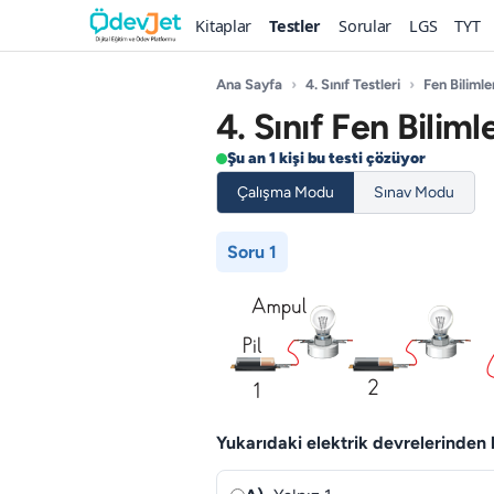
Kitaplar
Testler
Sorular
LGS
TYT
Ana Sayfa
›
4. Sınıf Testleri
›
Fen Bilimle
4. Sınıf Fen Biliml
Şu an 1 kişi bu testi çözüyor
Çalışma Modu
Sınav Modu
Soru 1
Yukarıdaki elektrik devrelerinden 