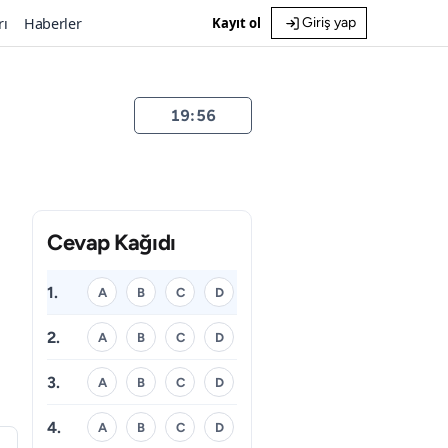
rı
Haberler
Kayıt ol
Giriş yap
19:55
Cevap Kağıdı
1.
A
B
C
D
2.
A
B
C
D
3.
A
B
C
D
4.
A
B
C
D