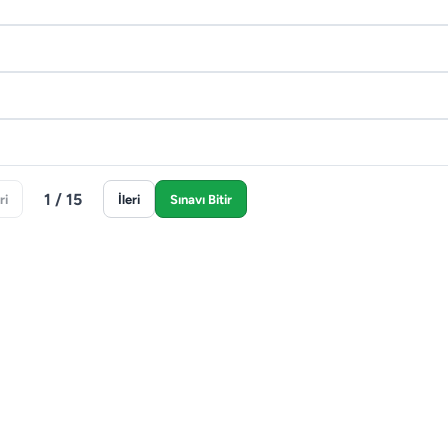
1 / 15
ri
İleri
Sınavı Bitir