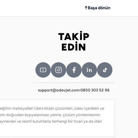
↑
Başa dönün
TAKİP
Bizi takip edin
EDİN
support@odevjet.com
·
0850 303 52 96
itim materyalleri (ders kitabı çözümleri, ödev içerikleri ve
iklerin doğrudan kopyalanması yerine, çözüm yöntemlerinin
yınevleri ve resmî kurumlarla herhangi bir ticari ya da idari