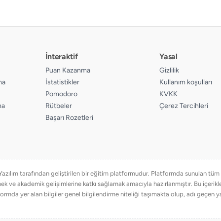
İnteraktif
Yasal
Puan Kazanma
Gizlilik
ma
İstatistikler
Kullanım koşulları
Pomodoro
KVKK
ma
Rütbeler
Çerez Tercihleri
Başarı Rozetleri
ılım tarafından geliştirilen bir eğitim platformudur. Platformda sunulan tüm eğ
emek ve akademik gelişimlerine katkı sağlamak amacıyla hazırlanmıştır. Bu içer
ormda yer alan bilgiler genel bilgilendirme niteliği taşımakta olup, adı geçen ya