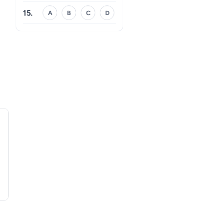
15.
A
B
C
D