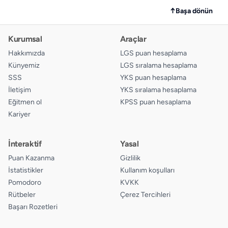
↑
Başa dönün
Kurumsal
Araçlar
Hakkımızda
LGS puan hesaplama
Künyemiz
LGS sıralama hesaplama
SSS
YKS puan hesaplama
İletişim
YKS sıralama hesaplama
Eğitmen ol
KPSS puan hesaplama
Kariyer
İnteraktif
Yasal
Puan Kazanma
Gizlilik
İstatistikler
Kullanım koşulları
Pomodoro
KVKK
Rütbeler
Çerez Tercihleri
Başarı Rozetleri