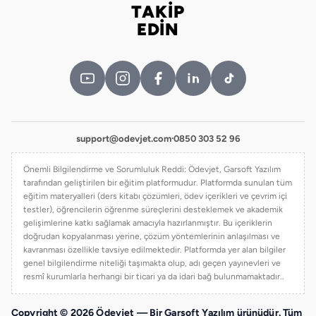
TAKİP
Bizi takip edin
EDİN
support@odevjet.com
·
0850 303 52 96
Önemli Bilgilendirme ve Sorumluluk Reddi: Ödevjet, Garsoft Yazılım
tarafından geliştirilen bir eğitim platformudur. Platformda sunulan tüm
eğitim materyalleri (ders kitabı çözümleri, ödev içerikleri ve çevrim içi
testler), öğrencilerin öğrenme süreçlerini desteklemek ve akademik
gelişimlerine katkı sağlamak amacıyla hazırlanmıştır. Bu içeriklerin
doğrudan kopyalanması yerine, çözüm yöntemlerinin anlaşılması ve
kavranması özellikle tavsiye edilmektedir. Platformda yer alan bilgiler
genel bilgilendirme niteliği taşımakta olup, adı geçen yayınevleri ve
resmî kurumlarla herhangi bir ticari ya da idari bağ bulunmamaktadır..
Copyright © 2026 Ödevjet — Bir Garsoft Yazılım ürünüdür. Tüm