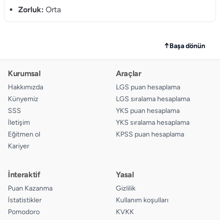
Zorluk:
Orta
↑
Başa dönün
Kurumsal
Araçlar
Hakkımızda
LGS puan hesaplama
Künyemiz
LGS sıralama hesaplama
SSS
YKS puan hesaplama
İletişim
YKS sıralama hesaplama
Eğitmen ol
KPSS puan hesaplama
Kariyer
İnteraktif
Yasal
Puan Kazanma
Gizlilik
İstatistikler
Kullanım koşulları
Pomodoro
KVKK