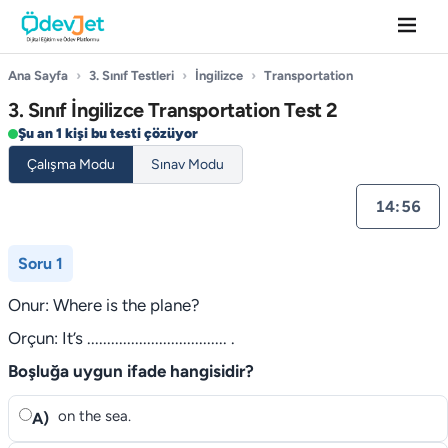
Ana Sayfa
›
3. Sınıf Testleri
›
İngilizce
›
Transportation
3. Sınıf İngilizce Transportation Test 2
Şu an 1 kişi bu testi çözüyor
Çalışma Modu
Sınav Modu
14:55
Soru 1
Onur: Where is the plane?
Orçun: It’s ................................... .
Boşluğa uygun ifade hangisidir?
on the sea.
A)