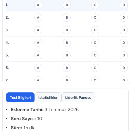
1.
A
B
C
D
2.
A
B
C
D
3.
A
B
C
D
4.
A
B
C
D
5.
A
B
C
D
6.
A
B
C
D
7.
A
B
C
D
8.
A
B
C
D
Test Bilgileri
İstatistikler
Liderlik Panosu
9.
A
B
C
D
Eklenme Tarihi:
3 Temmuz 2026
10.
Soru Sayısı:
10
A
B
C
D
Süre:
15 dk