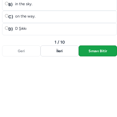
in the sky.
B)
on the way.
C)
D Şıkkı
D)
1 / 10
Geri
İleri
Sınavı Bitir