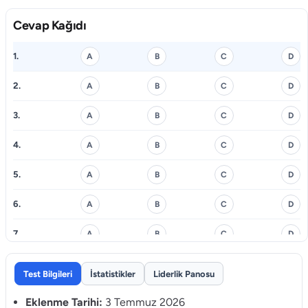
Cevap Kağıdı
1.
A
B
C
D
2.
A
B
C
D
3.
A
B
C
D
4.
A
B
C
D
5.
A
B
C
D
6.
A
B
C
D
7.
A
B
C
D
8.
A
B
C
D
Test Bilgileri
İstatistikler
Liderlik Panosu
9.
A
B
C
D
Eklenme Tarihi:
3 Temmuz 2026