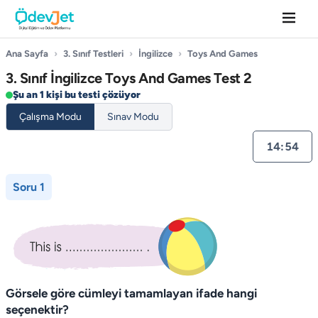
Ana Sayfa
›
3. Sınıf Testleri
›
İngilizce
›
Toys And Games
3. Sınıf İngilizce Toys And Games Test 2
Şu an 1 kişi bu testi çözüyor
Çalışma Modu
Sınav Modu
14:54
Soru 1
Görsele göre cümleyi tamamlayan ifade hangi
seçenektir?