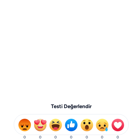
Testi Değerlendir
0
0
0
0
0
0
0