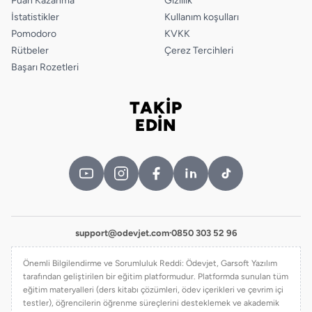
Puan Kazanma
Gizlilik
İstatistikler
Kullanım koşulları
Pomodoro
KVKK
Rütbeler
Çerez Tercihleri
Başarı Rozetleri
TAKİP
Bizi takip edin
EDİN
support@odevjet.com
·
0850 303 52 96
Önemli Bilgilendirme ve Sorumluluk Reddi: Ödevjet, Garsoft Yazılım
tarafından geliştirilen bir eğitim platformudur. Platformda sunulan tüm
eğitim materyalleri (ders kitabı çözümleri, ödev içerikleri ve çevrim içi
testler), öğrencilerin öğrenme süreçlerini desteklemek ve akademik