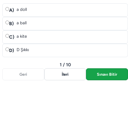
a doll
A)
a ball
B)
a kite
C)
D Şıkkı
D)
1 / 10
Geri
İleri
Sınavı Bitir