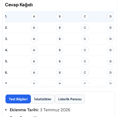
Cevap Kağıdı
1.
A
B
C
D
2.
A
B
C
D
3.
A
B
C
D
4.
A
B
C
D
5.
A
B
C
D
6.
A
B
C
D
7.
A
B
C
D
8.
A
B
C
D
Test Bilgileri
İstatistikler
Liderlik Panosu
9.
A
B
C
D
Eklenme Tarihi:
3 Temmuz 2026