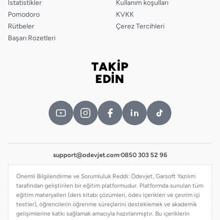
İstatistikler
Kullanım koşulları
Pomodoro
KVKK
Rütbeler
Çerez Tercihleri
Başarı Rozetleri
TAKİP
Bizi takip edin
EDİN
support@odevjet.com
·
0850 303 52 96
Önemli Bilgilendirme ve Sorumluluk Reddi: Ödevjet, Garsoft Yazılım
tarafından geliştirilen bir eğitim platformudur. Platformda sunulan tüm
eğitim materyalleri (ders kitabı çözümleri, ödev içerikleri ve çevrim içi
testler), öğrencilerin öğrenme süreçlerini desteklemek ve akademik
gelişimlerine katkı sağlamak amacıyla hazırlanmıştır. Bu içeriklerin