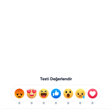
Testi Değerlendir
0
0
0
0
0
0
0