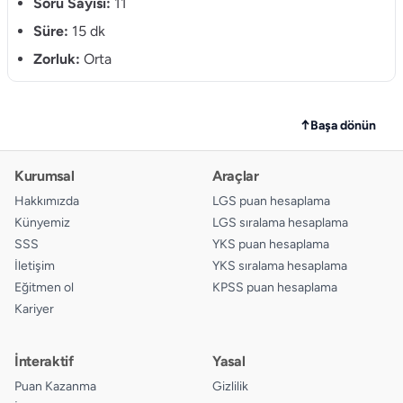
10.
Soru Sayısı:
11
A
B
C
D
Süre:
15 dk
11.
A
B
C
D
Zorluk:
Orta
↑
Başa dönün
Kurumsal
Araçlar
Hakkımızda
LGS puan hesaplama
Künyemiz
LGS sıralama hesaplama
SSS
YKS puan hesaplama
İletişim
YKS sıralama hesaplama
Eğitmen ol
KPSS puan hesaplama
Kariyer
İnteraktif
Yasal
Puan Kazanma
Gizlilik