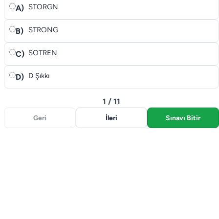
STORGN
A)
STRONG
B)
SOTREN
C)
D Şıkkı
D)
1 / 11
Geri
İleri
Sınavı Bitir