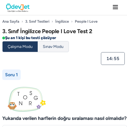
Ana Sayfa
›
3. Sınıf Testleri
›
İngilizce
›
People I Love
3. Sınıf İngilizce People I Love Test 2
Şu an 1 kişi bu testi çözüyor
Çalışma Modu
Sınav Modu
14:55
Soru 1
Yukarıda verilen harflerin doğru sıralaması nasıl olmalıdır?