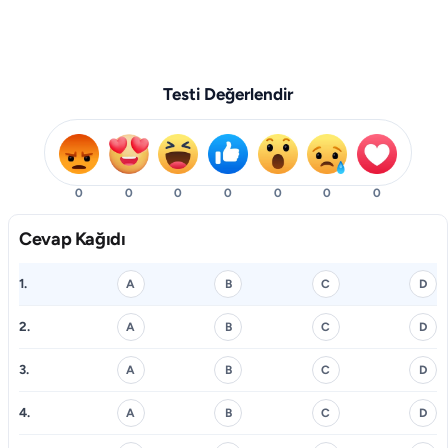
Testi Değerlendir
0
0
0
0
0
0
0
Cevap Kağıdı
1.
A
B
C
D
2.
A
B
C
D
3.
A
B
C
D
4.
A
B
C
D