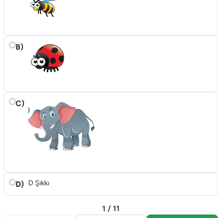
B)
C)
D Şıkkı
D)
1 / 11