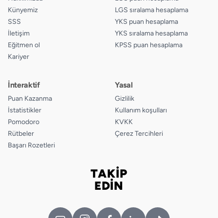
Künyemiz
LGS sıralama hesaplama
SSS
YKS puan hesaplama
İletişim
YKS sıralama hesaplama
Eğitmen ol
KPSS puan hesaplama
Kariyer
İnteraktif
Yasal
Puan Kazanma
Gizlilik
İstatistikler
Kullanım koşulları
Pomodoro
KVKK
Rütbeler
Çerez Tercihleri
Başarı Rozetleri
TAKİP
Bizi takip edin
EDİN