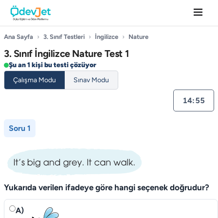
Ana Sayfa
›
3. Sınıf Testleri
›
İngilizce
›
Nature
3. Sınıf İngilizce Nature Test 1
Şu an 1 kişi bu testi çözüyor
Çalışma Modu
Sınav Modu
14:55
Soru 1
Yukarıda verilen ifadeye göre hangi seçenek doğrudur?
A)