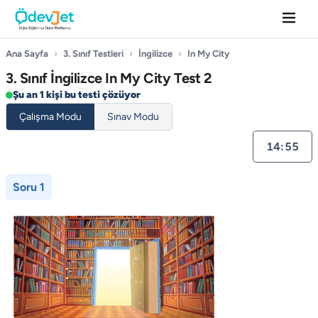
Ana Sayfa
›
3. Sınıf Testleri
›
İngilizce
›
In My City
3. Sınıf İngilizce In My City Test 2
Şu an 1 kişi bu testi çözüyor
Çalışma Modu
Sınav Modu
14:55
Soru 1