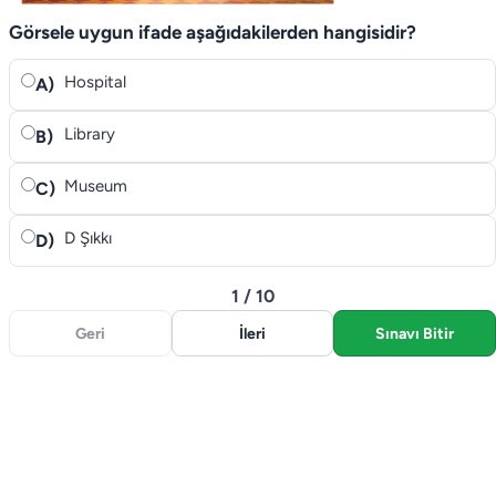
Görsele uygun ifade aşağıdakilerden hangisidir?
Hospital
A)
Library
B)
Museum
C)
D Şıkkı
D)
1 / 10
Geri
İleri
Sınavı Bitir