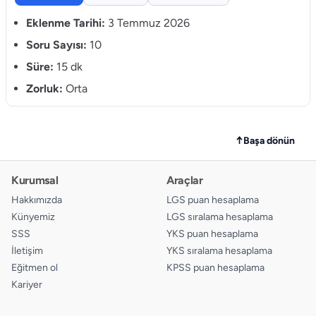
9.
A
B
C
D
Eklenme Tarihi:
3 Temmuz 2026
10.
Soru Sayısı:
10
A
B
C
D
Süre:
15 dk
Zorluk:
Orta
↑
Başa dönün
Kurumsal
Araçlar
Hakkımızda
LGS puan hesaplama
Künyemiz
LGS sıralama hesaplama
SSS
YKS puan hesaplama
İletişim
YKS sıralama hesaplama
Eğitmen ol
KPSS puan hesaplama
Kariyer