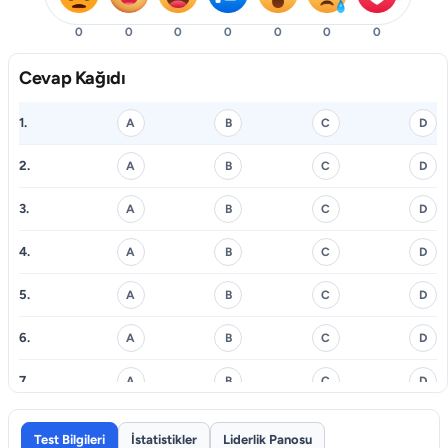
0
0
0
0
0
0
0
Cevap Kağıdı
1.
A
B
C
D
2.
A
B
C
D
3.
A
B
C
D
4.
A
B
C
D
5.
A
B
C
D
6.
A
B
C
D
7.
A
B
C
D
8.
A
B
C
D
Test Bilgileri
İstatistikler
Liderlik Panosu