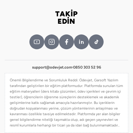
TAKİP
Bizi takip edin
EDİN
support@odevjet.com
·
0850 303 52 96
Önemli Bilgilendirme ve Sorumluluk Reddi: Ödevjet, Garsoft Yazılım
tarafından geliştirilen bir eğitim platformudur. Platformda sunulan tüm
eğitim materyalleri (ders kitabı çözümleri, ödev içerikleri ve çevrim içi
testler), öğrencilerin öğrenme süreçlerini desteklemek ve akademik
gelişimlerine katkı sağlamak amacıyla hazırlanmıştır. Bu içeriklerin
doğrudan kopyalanması yerine, çözüm yöntemlerinin anlaşılması ve
kavranması özellikle tavsiye edilmektedir. Platformda yer alan bilgiler
genel bilgilendirme niteliği taşımakta olup, adı geçen yayınevleri ve
resmî kurumlarla herhangi bir ticari ya da idari bağ bulunmamaktadır..