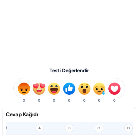
Testi Değerlendir
0
0
0
0
0
0
0
Cevap Kağıdı
1.
A
B
C
D