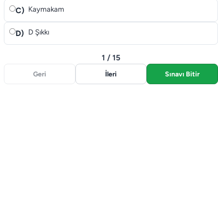
Kaymakam
C)
D Şıkkı
D)
1 / 15
Geri
İleri
Sınavı Bitir