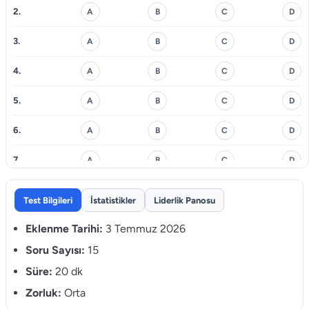
2.
A
B
C
D
3.
A
B
C
D
4.
A
B
C
D
5.
A
B
C
D
6.
A
B
C
D
7.
A
B
C
D
8.
A
B
C
D
Test Bilgileri
İstatistikler
Liderlik Panosu
9.
A
B
C
D
Eklenme Tarihi:
3 Temmuz 2026
10.
Soru Sayısı:
15
A
B
C
D
Süre:
20 dk
11.
A
B
C
D
Zorluk:
Orta
12.
A
B
C
D