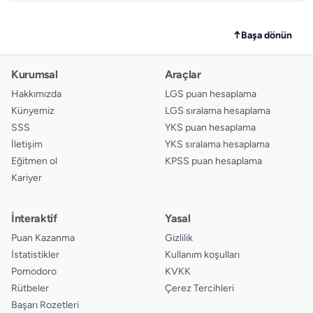
13.
A
B
C
D
↑
Başa dönün
14.
A
B
C
D
Kurumsal
Araçlar
15.
A
B
C
D
Hakkımızda
LGS puan hesaplama
Künyemiz
LGS sıralama hesaplama
SSS
YKS puan hesaplama
İletişim
YKS sıralama hesaplama
Eğitmen ol
KPSS puan hesaplama
Kariyer
İnteraktif
Yasal
Puan Kazanma
Gizlilik
İstatistikler
Kullanım koşulları
Pomodoro
KVKK
Rütbeler
Çerez Tercihleri
Başarı Rozetleri