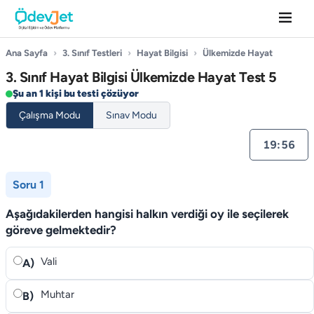
Ana Sayfa
›
3. Sınıf Testleri
›
Hayat Bilgisi
›
Ülkemizde Hayat
3. Sınıf Hayat Bilgisi Ülkemizde Hayat Test 5
Şu an 1 kişi bu testi çözüyor
Çalışma Modu
Sınav Modu
19:55
Soru 1
Aşağıdakilerden hangisi halkın verdiği oy ile seçilerek
göreve gelmektedir?
Vali
A)
Muhtar
B)