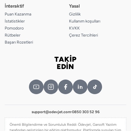
İnteraktif
Yasal
Puan Kazanma
Gizlilik
İstatistikler
Kullanım koşulları
Pomodoro
KVKK
Rütbeler
Çerez Tercihleri
Başarı Rozetleri
TAKİP
Bizi takip edin
EDİN
support@odevjet.com
·
0850 303 52 96
Önemli Bilgilendirme ve Sorumluluk Reddi: Ödevjet, Garsoft Yazılım
tarafından geliştirilen bir eğitim platformudur. Platformda sunulan tüm