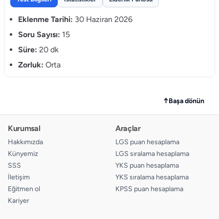
9.
A
B
C
D
Eklenme Tarihi:
30 Haziran 2026
10.
Soru Sayısı:
15
A
B
C
D
Süre:
20 dk
11.
A
B
C
D
Zorluk:
Orta
12.
A
B
C
D
13.
A
B
C
D
↑
Başa dönün
14.
A
B
C
D
Kurumsal
Araçlar
15.
A
B
C
D
Hakkımızda
LGS puan hesaplama
Künyemiz
LGS sıralama hesaplama
SSS
YKS puan hesaplama
İletişim
YKS sıralama hesaplama
Eğitmen ol
KPSS puan hesaplama
Kariyer