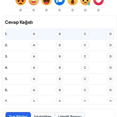
0
0
0
0
0
0
0
Cevap Kağıdı
1.
A
B
C
D
2.
A
B
C
D
3.
A
B
C
D
4.
A
B
C
D
5.
A
B
C
D
6.
A
B
C
D
7.
A
B
C
D
8.
A
B
C
D
Test Bilgileri
İstatistikler
Liderlik Panosu