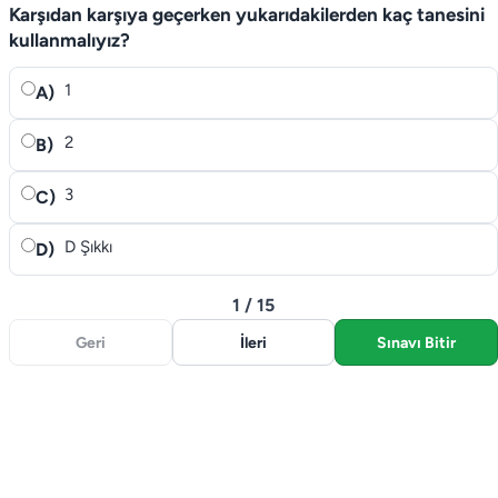
Karşıdan karşıya geçerken yukarıda­kilerden kaç tanesini
kullanmalıyız?
1
A)
2
B)
3
C)
D Şıkkı
D)
1 / 15
Geri
İleri
Sınavı Bitir