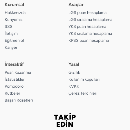
Kurumsal
Araçlar
15.
A
B
C
D
Hakkımızda
LGS puan hesaplama
Künyemiz
LGS sıralama hesaplama
SSS
YKS puan hesaplama
İletişim
YKS sıralama hesaplama
Eğitmen ol
KPSS puan hesaplama
Kariyer
İnteraktif
Yasal
Puan Kazanma
Gizlilik
İstatistikler
Kullanım koşulları
Pomodoro
KVKK
Rütbeler
Çerez Tercihleri
Başarı Rozetleri
TAKİP
Bizi takip edin
EDİN