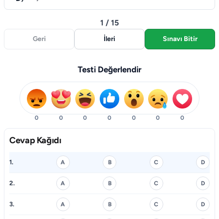
1 / 15
Geri
İleri
Sınavı Bitir
Testi Değerlendir
0
0
0
0
0
0
0
Cevap Kağıdı
1.
A
B
C
D
2.
A
B
C
D
3.
A
B
C
D