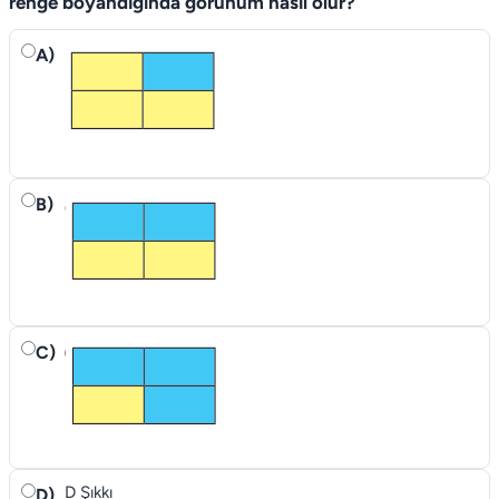
renge boyandığında görünüm nasıl olur?
A)
B)
C)
D Şıkkı
D)