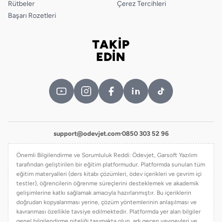
Rütbeler
Çerez Tercihleri
Başarı Rozetleri
TAKİP
Bizi takip edin
EDİN
support@odevjet.com
·
0850 303 52 96
Önemli Bilgilendirme ve Sorumluluk Reddi: Ödevjet, Garsoft Yazılım
tarafından geliştirilen bir eğitim platformudur. Platformda sunulan tüm
eğitim materyalleri (ders kitabı çözümleri, ödev içerikleri ve çevrim içi
testler), öğrencilerin öğrenme süreçlerini desteklemek ve akademik
gelişimlerine katkı sağlamak amacıyla hazırlanmıştır. Bu içeriklerin
doğrudan kopyalanması yerine, çözüm yöntemlerinin anlaşılması ve
kavranması özellikle tavsiye edilmektedir. Platformda yer alan bilgiler
genel bilgilendirme niteliği taşımakta olup, adı geçen yayınevleri ve