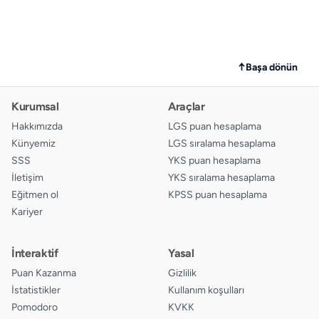
↑
Başa dönün
Kurumsal
Araçlar
Hakkımızda
LGS puan hesaplama
Künyemiz
LGS sıralama hesaplama
SSS
YKS puan hesaplama
İletişim
YKS sıralama hesaplama
Eğitmen ol
KPSS puan hesaplama
Kariyer
İnteraktif
Yasal
Puan Kazanma
Gizlilik
İstatistikler
Kullanım koşulları
Pomodoro
KVKK