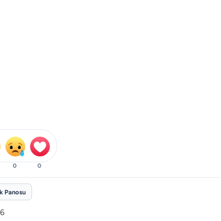
0
0
ik Panosu
6