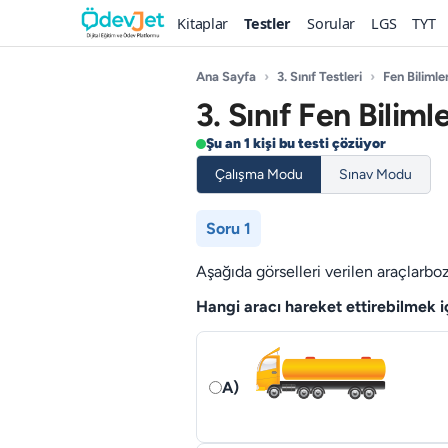
Kitaplar
Testler
Sorular
LGS
TYT
Ana Sayfa
›
3. Sınıf Testleri
›
Fen Bilimler
3. Sınıf Fen Biliml
Şu an 1 kişi bu testi çözüyor
Çalışma Modu
Sınav Modu
Soru 1
Aşağıda görselleri verilen araçlarbo
Hangi aracı hareket ettirebilmek
A)