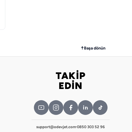
↑
Başa dönün
TAKİP
Bizi takip edin
EDİN
support@odevjet.com
·
0850 303 52 96