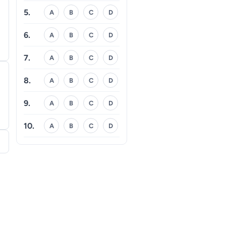
5.
A
B
C
D
6.
A
B
C
D
7.
A
B
C
D
8.
A
B
C
D
9.
A
B
C
D
10.
A
B
C
D