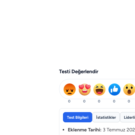
Testi Değerlendir
0
0
0
0
0
Test Bilgileri
İstatistikler
Liderl
Eklenme Tarihi:
3 Temmuz 202