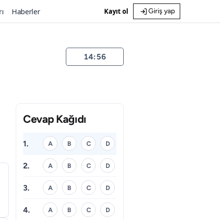
rı
Haberler
Kayıt ol
Giriş yap
14:55
Cevap Kağıdı
1.
A
B
C
D
2.
A
B
C
D
3.
A
B
C
D
4.
A
B
C
D