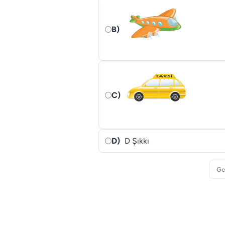
B)
C)
D)
D Şıkkı
Ge