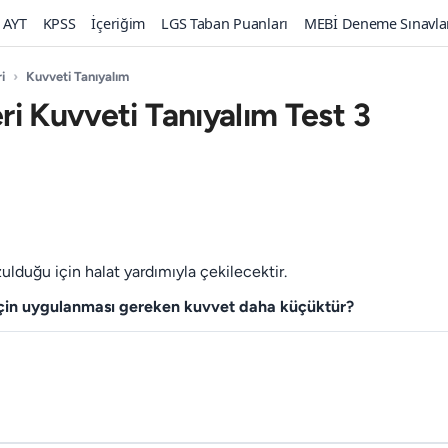
AYT
KPSS
İçeriğim
LGS Taban Puanları
MEBİ Deneme Sınavla
i
›
Kuvveti Tanıyalım
eri Kuvveti Tanıyalım Test 3
zulduğu için halat yardımıyla çekilecektir.
 için uygulanması gereken kuvvet daha küçüktür?