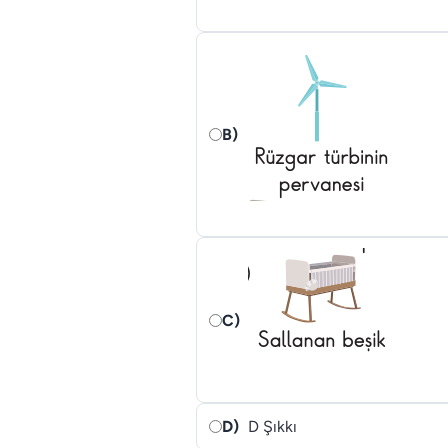
B)
C)
D)
D Şıkkı