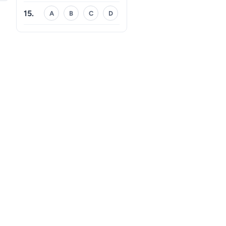
15.
A
B
C
D