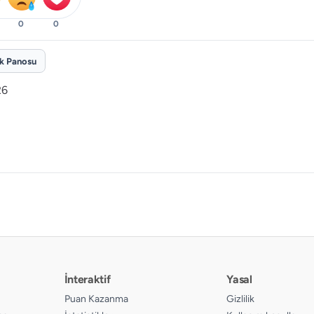
0
0
ik Panosu
26
İnteraktif
Yasal
Puan Kazanma
Gizlilik