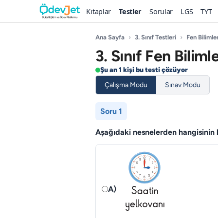
Kitaplar
Testler
Sorular
LGS
TYT
Ana Sayfa
›
3. Sınıf Testleri
›
Fen Bilimler
3. Sınıf Fen Biliml
Şu an 1 kişi bu testi çözüyor
Çalışma Modu
Sınav Modu
Soru 1
Aşağıdaki nesnelerden hangisinin ha
A)