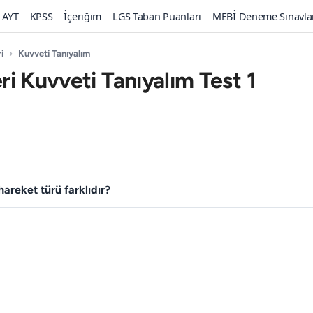
AYT
KPSS
İçeriğim
LGS Taban Puanları
MEBİ Deneme Sınavla
i
›
Kuvveti Tanıyalım
eri Kuvveti Tanıyalım Test 1
­reket türü farklıdır?