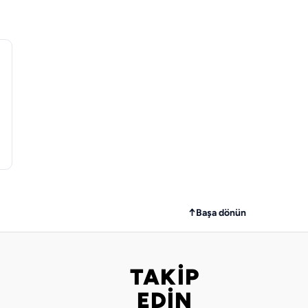
↑
Başa dönün
TAKİP
Bizi takip edin
EDİN