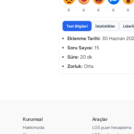
0
0
0
0
0
Test Bilgileri
İstatistikler
Liderl
Eklenme Tarihi:
30 Haziran 20
Soru Sayısı:
15
Süre:
20 dk
Zorluk:
Orta
Kurumsal
Araçlar
Hakkımızda
LGS puan hesaplama