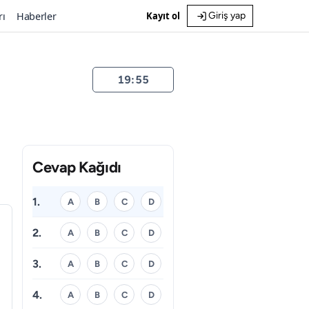
rı
Haberler
Kayıt ol
Giriş yap
19:55
Cevap Kağıdı
1.
A
B
C
D
2.
A
B
C
D
3.
A
B
C
D
4.
A
B
C
D