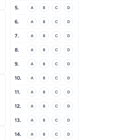
5.
A
B
C
D
6.
A
B
C
D
7.
A
B
C
D
8.
A
B
C
D
9.
A
B
C
D
10.
A
B
C
D
11.
A
B
C
D
12.
A
B
C
D
13.
A
B
C
D
14.
A
B
C
D