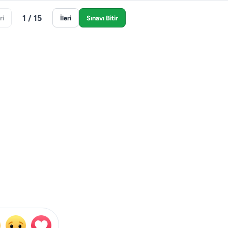
1 / 15
ri
İleri
Sınavı Bitir