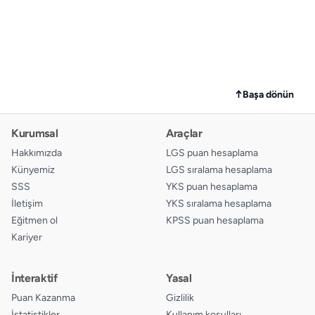
↑
Başa dönün
Kurumsal
Araçlar
Hakkımızda
LGS puan hesaplama
Künyemiz
LGS sıralama hesaplama
SSS
YKS puan hesaplama
İletişim
YKS sıralama hesaplama
Eğitmen ol
KPSS puan hesaplama
Kariyer
İnteraktif
Yasal
Puan Kazanma
Gizlilik
İstatistikler
Kullanım koşulları