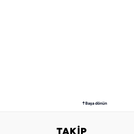
↑
Başa dönün
TAKİP
Bizi takip edin