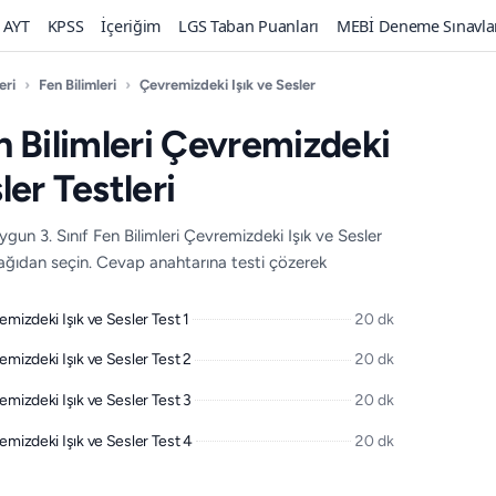
AYT
KPSS
İçeriğim
LGS Taban Puanları
MEBİ Deneme Sınavla
eri
›
Fen Bilimleri
›
Çevremizdeki Işık ve Sesler
en Bilimleri Çevremizdeki
ler Testleri
un 3. Sınıf Fen Bilimleri Çevremizdeki Işık ve Sesler
aşağıdan seçin. Cevap anahtarına testi çözerek
remizdeki Işık ve Sesler Test 1
20 dk
remizdeki Işık ve Sesler Test 2
20 dk
remizdeki Işık ve Sesler Test 3
20 dk
remizdeki Işık ve Sesler Test 4
20 dk