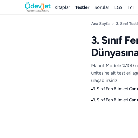
Kitaplar
Testler
Sorular
LGS
TYT
Ana Sayfa
›
3. Sınıf Testl
3. Sınıf Fe
Dünyasına 
Maarif Modele %100 uyg
ünitesine ait testleri 
ulaşabilirsiniz.
3. Sınıf Fen Bilimleri Can
3. Sınıf Fen Bilimleri Can