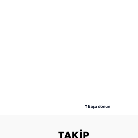
↑
Başa dönün
TAKİP
Bizi takip edin