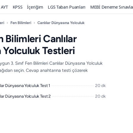
AYT
KPSS
İçeriğim
LGS Taban Puanları
MEBİ Deneme Sınavla
eri
›
Fen Bilimleri
›
Canlılar Dünyasına Yolculuk
n Bilimleri Canlılar
Yolculuk Testleri
un 3. Sınıf Fen Bilimleri Canlılar Dünyasına Yolculuk
aşağıdan seçin. Cevap anahtarına testi çözerek
lılar Dünyasına Yolculuk Test 1
20 dk
lılar Dünyasına Yolculuk Test 2
20 dk